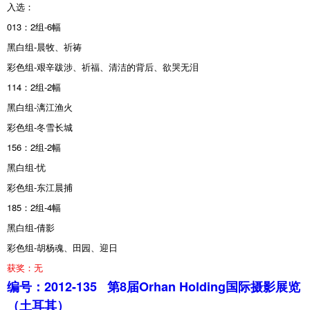
入选：
013：2组-6幅
黑白组-晨牧、祈祷
彩色组-艰辛跋涉、祈福、清洁的背后
、欲哭无泪
114：2组-2幅
黑白组-漓江渔火
彩色组-冬雪长城
156：2组-2幅
黑白组-忧
彩色组-东江晨捕
185：2组-4幅
黑白组-倩影
彩色组-胡杨魂、田园、迎日
获奖：无
编号：2012-135
第8届Orhan Holding国际摄影展览
（土耳其）