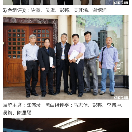
彩色组评委：谢墨、吴旗、彭邦、吴其鸿、谢炳润
展览主席：陈伟录，黑白组评委：马志信、彭邦、李伟坤、
吴旗、陈显耀