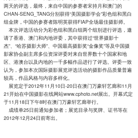
两天的评选，最终，来自中国的参赛者宋持月和澳门的
CHAN-SENG_TANG分别获得“美国摄影学会”彩色组和黑白
组金牌，中国的参赛者陈明英获得FIAP全场最佳摄影师。
本次评选活动分为彩色组和黑白组两个组别进行评选，邀
请了香港、澳门和内地评委，其中获得过“世界摄影十
杰”、“哈苏摄影大师”、中国最高摄影奖“金像奖”等及中国摄
影家协会副主席多位资深评委对来自世界数十个国家和地
区、港澳台以及内地的一千多幅作品进行了评选。评委一致
认为，参加本次国际摄影展览评选活动的摄影作品质量普遍
较高，作品风格与内容多样化。
展览定于2012年11月10日-20日在澳门万豪轩艺廊和11月
21开始在中国摄影在线网站
www.cphoto.net
展出。开幕式定
于11月18日下午8时在澳门万豪轩艺廊举行。
成绩单25日前通知参加者；展览目录与奖牌、证书等在
2012年12月24日前寄出。