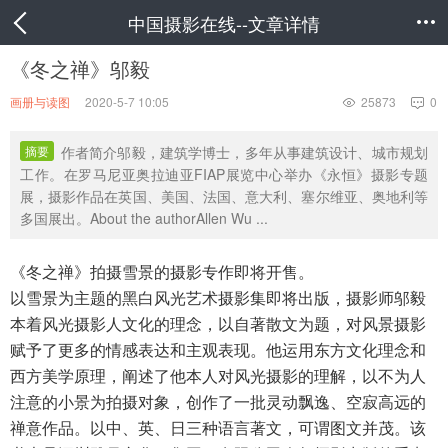
中国摄影在线--文章详情

《冬之禅》邬毅
画册与读图
2020-5-7 10:05
25873
0


摘要
作者简介邬毅，建筑学博士，多年从事建筑设计、城市规划
工作。在罗马尼亚奥拉迪亚FIAP展览中心举办《永恒》摄影专题
展，摄影作品在英国、美国、法国、意大利、塞尔维亚、奥地利等
多国展出。About the authorAllen Wu ...
《冬之禅》拍摄雪景的摄影专作即将开售。
以雪景为主题的黑白风光艺术摄影集即将出版，摄影师邬毅
本着风光摄影人文化的理念，以自著散文为题，对风景摄影
赋予了更多的情感表达和主观表现。他运用东方文化理念和
西方美学原理，阐述了他本人对风光摄影的理解，以不为人
注意的小景为拍摄对象，创作了一批灵动飘逸、空寂高远的
禅意作品。以中、英、日三种语言著文，可谓图文并茂。该