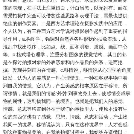
霭的表现，在手法上注重留白，计白当黑，以无衬有。而在
雪景拍摄中完全可以借鉴这些思路和表现手法，雪景也提供
绝佳的创作要素。二是西方艺术理论在摄影实践中的应用，
个人认为，有三种西方艺术学说对摄影创作起到了重要的指
导作用，a.构图学，强调对自然界各种形状的抽象表现，从
混乱中找出秩序，比如点、线、面和明暗、质感、画面中心
等。b.格式塔心理学，注重分析图像的视觉结构，其目的都
是在探讨拍摄对象的外表形象和内在品质的关系，进而挖
掘、发现并刻画内在情感。c.移情说，移情说从心理学的角度
出发，认为人的美感是一种心理错觉，一种在客观事物中看
到自我的错觉。它认为，产生美感的根本原因在于移情。所
谓移情，就是我们的情感“外射”到事物身上去，使感情变成事
物的属性，达到物我同一的境界。也就是把我们人的感觉、
情感、意志等移置到外在于我们的事物里去，使原本没有生
命的东西仿佛有了感觉、思想、情感、意志和活动，产生物
我同一的境界。移情说认为，只有在这种境界中，人才会感
到这种事物是美的。在我的拍摄过程中，我始终在遵循以上