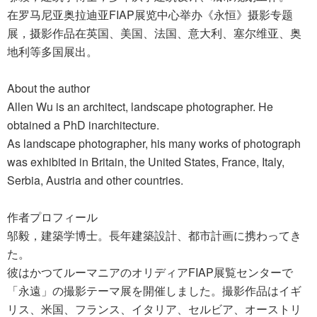
在罗马尼亚奥拉迪亚FIAP展览中心举办《永恒》摄影专题
展，摄影作品在英国、美国、法国、意大利、塞尔维亚、奥
地利等多国展出。
About the author
Allen Wu is an architect, landscape photographer. He
obtained a PhD inarchitecture.
As landscape photographer, his many works of photograph
was exhibited in Britain, the United States, France, Italy,
Serbia, Austria and other countries.
作者プロフィール
邬毅，建築学博士。長年建築設計、都市計画に携わってき
た。
彼はかつてルーマニアのオリディアFIAP展覧センターで
「永遠」の撮影テーマ展を開催しました。撮影作品はイギ
リス、米国、フランス、イタリア、セルビア、オーストリ