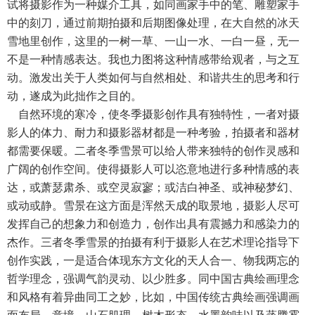
试将摄影作为一种媒介工具，如同画家手中的笔、雕塑家手
中的刻刀，通过前期拍摄和后期图像处理，在大自然的冰天
雪地里创作，这里的一树一草、一山一水、一白一昼，无一
不是一种情感表达。我也力图将这种情感带给观者，与之互
动。激发出关于人类如何与自然相处、和谐共生的思考和行
动，遂成为此拙作之目的。
自然环境的寒冷，使冬季摄影创作具有独特性，一者对摄
影人的体力、耐力和摄影器材都是一种考验，拍摄者和器材
都需要保暖。二者冬季雪景可以给人带来独特的创作灵感和
广阔的创作空间。使得摄影人可以恣意地进行多种情感的表
达，或萧瑟肃杀、或空灵寂寥；或洁白神圣、或神秘梦幻、
或动或静。雪景在这方面是浑然天成的取景地，摄影人尽可
发挥自己的想象力和创造力，创作出具有震撼力和感染力的
杰作。三者冬季雪景的拍摄有利于摄影人在艺术理论指导下
创作实践，一是适合体现东方文化的天人合一、物我两忘的
哲学理念，强调气韵灵动、以少胜多。同中国古典绘画理念
和风格有着异曲同工之妙，比如，中国传统古典绘画强调画
面布局、意境、山石肌理、树木形态、水墨韵味以及蒸腾雾