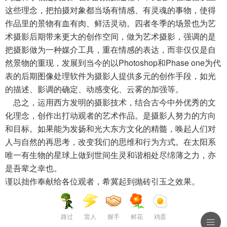
这些理念，把拍摄对象都当场有情感、有灵魂的事物，使得
作品里的景物有血有肉、鲜活灵动。四者冬季的场景也为艺
术摄影后期带来更大的创作空间，做为艺术摄影，强调的是
把摄影做为一种媒介工具，重在情感的表达，而非仅仅是自
然景物的重现，发展到当今的以Photoshop和Phase one为代
表的后期图像处理软件为摄影人提供多元的创作手段，如光
的描述、影调的确定、动感变化、云雾的加强等。
总之，运用西方发明的摄影技术，结合古今中外优秀的文
化理念，创作出打动观者的艺术作品。是摄影人努力的方向
和目标。如果能为发扬和光大东方文化的精髓，唤起人们对
人与自然的再思考，改变我们的思维和行为方式。在太阳系
唯一有生物的星球上做到世间生灵和谐相处尽绵薄之力，亦
是吾辈之幸也。
谨以拙作奉献给各位观者，希冀起到抛砖引玉之效果。
路过
雷人
握手
鲜花
鸡蛋
