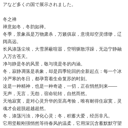
アなど多くの国で展示されました。
冬之禅
禅意如冬，冬韵如禅。
冬季，景象虽是万物肃杀，万籁俱寂，意境却空灵缥缈，辽
阔高远。
长风涤荡尘埃，大雪屏蔽喧嚣，空明驱散浮躁，无边宁静融
入万古苍天。
净与静是冬的风景，敬与境是冬的内涵。
冬，寂静凋落是表象，却是四季轮回的全新起点：每一个冰
冷严寒的冬日，都孕育着生命复苏的时刻。
这是一种精神，也是一种奇迹，一切，正在悄然到来——
无声，无言，无怨，宿命轮转，自然而然。
天地寂寞，是对心灵升华的至高考验，唯有耐得住寂寞，灵
魂才会超脱超越超然。
冬，涤荡污浊，净化心灵；冬，积蓄大爱，经历非凡。
它用坚毅刚强悄然等待春风的温柔，它用深沉含蓄默默守望