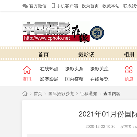
官方微信
手机客户端
设为首页
收藏本站
联系我
首页
摄影谈
相册
在线热点
摄影头条
摄影关注
资讯
影赛影展
国内征稿
在线展览
信息
首页
国际摄影沙龙
征稿通知
查看内容
中
2021年01月份国
国
›
›
›
›
摄
2020-12-22 10:36
|
发布者：
c
影