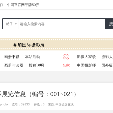
们
-中国互联网品牌50强
搜
帖子
参加国际摄影展
览快捷通道
画册书籍
本站活动
影像大家谈
摄影大
画册与读图
投稿说明
名家
中国摄影师
国外摄
际展览信息（编号：001~021）
photo
|
查看：
32833
|
评论：0
|
来自: 中国摄影在线