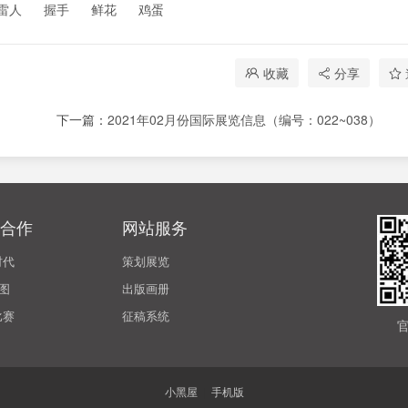
雷人
握手
鲜花
鸡蛋
收藏
分享
下一篇：
2021年02月份国际展览信息（编号：022~038）
合作
网站服务
时代
策划展览
 图
出版画册
比赛
征稿系统
小黑屋
|
手机版