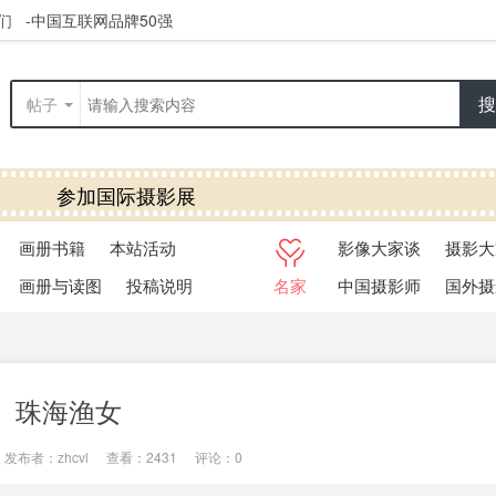
们
-中国互联网品牌50强
搜
帖子
参加国际摄影展
览快捷通道
画册书籍
本站活动
影像大家谈
摄影大
画册与读图
投稿说明
名家
中国摄影师
国外摄
珠海渔女
发布者：
zhcvl
|
查看：
2431
|
评论：0