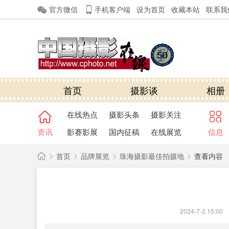
官方微信
手机客户端
设为首页
收藏本站
联系我
首页
摄影谈
相册
在线热点
摄影头条
摄影关注
资讯
影赛影展
国内征稿
在线展览
信息
首页
品牌展览
珠海摄影最佳拍摄地
查看内容
中
国
›
›
›
›
摄
2024-7-2 15:00
|
影