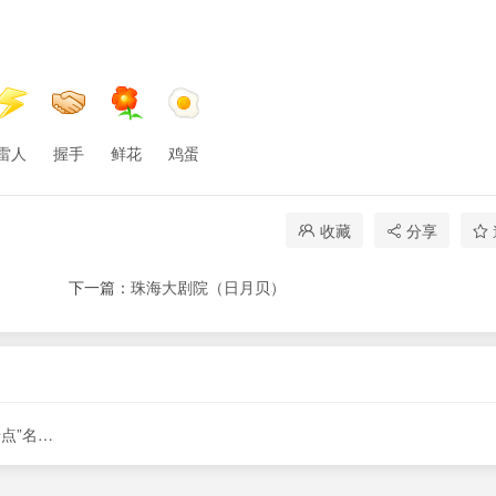
雷人
握手
鲜花
鸡蛋
收藏
分享
下一篇：
珠海大剧院（日月贝）
中国第 19 届国际摄影艺术展览执委会推荐“最佳摄影拍摄点”名单 ... ... ...