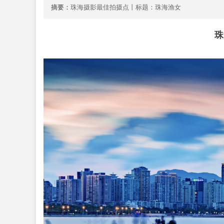
在
摘要：
珠海摄影最佳拍摄点丨标题：珠海渔女
线
珠