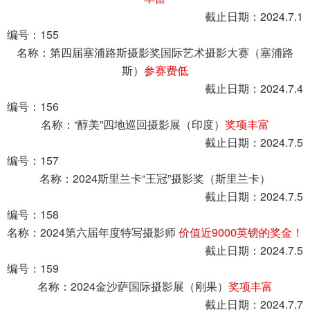
截止日期：2024.7.1
编号：155
名称：第四届塞浦路斯摄影奖国际艺术摄影大赛（塞浦路
斯）
参赛费低
截止日期：2024.7.4
编号：156
名称：“醇美”四地巡回摄影展（印度）
奖项丰富
截止日期：2024.7.5
编号：157
名称：2024斯里兰卡“王冠”摄影奖（斯里兰卡）
截止日期：2024.7.5
编号：158
名称：2024第六届年度特写摄影师
价值近9000英镑的奖金！
截止日期：2024.7.5
编号：159
名称：2024金沙萨国际摄影展（刚果）
奖项丰富
截止日期：2024.7.7