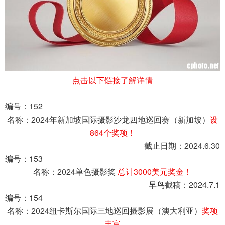
点击以下链接了解详情
编号：152
名称：2024年新加坡国际摄影沙龙四地巡回赛（新加坡）
设
864个奖项！
截止日期：2024.6.30
编号：153
名称：2024单色摄影奖
总计3000美元奖金！
早鸟截稿：2024.7.1
编号：154
名称：2024纽卡斯尔国际三地巡回摄影展（澳大利亚）
奖项
丰富