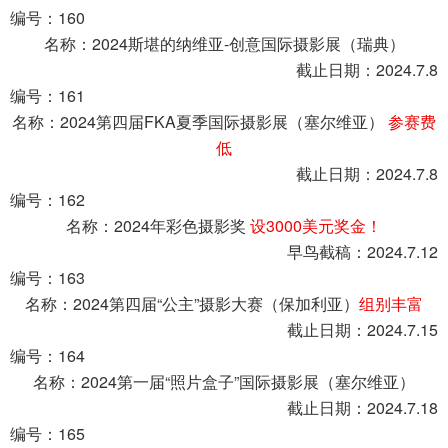
编号：160
名称：2024斯堪的纳维亚-创意国际摄影展（瑞典）
截止日期：2024.7.8
编号：161
名称：2024第四届FKA夏季国际摄影展（塞尔维亚）
参赛费
低
截止日期：2024.7.8
编号：162
名称：2024年彩色摄影奖
设3000美元奖金！
早鸟截稿：2024.7.12
编号：163
名称：2024第四届“公主”摄影大赛（保加利亚）
组别丰富
截止日期：2024.7.15
编号：164
名称：2024第一届“照片盒子”国际摄影展（塞尔维亚）
截止日期：2024.7.18
编号：165