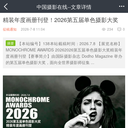
中国摄影在线--文章详情

精装年度画册刊登！2026第五届单色摄影大奖
征稿通知
2026-7-8 11:04
234
0


摘要
【本站编号】138本站截稿时间：2026.7.8 【展览名称】
MONOCHROME AWARDS 20262026第五届单色摄影大奖精装年
度画册刊登【赛事简介】由国际摄影杂志 Dodho Magazine 举办
的第五届单色摄影大奖，面向全世界摄影师征集 ...