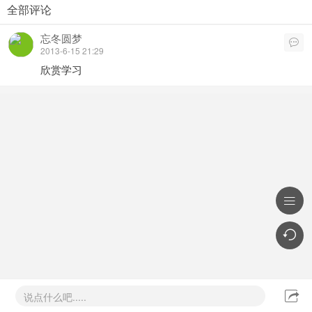
全部评论
忘冬圆梦

2013-6-15 21:29
欣赏学习



说点什么吧.....