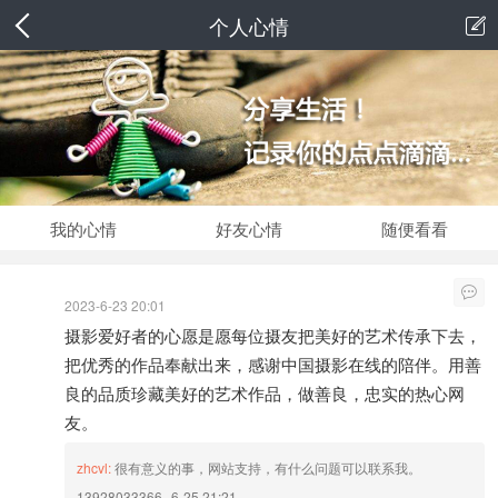
个人心情

我的心情
好友心情
随便看看

2023-6-23 20:01
摄影爱好者的心愿是愿每位摄友把美好的艺术传承下去，
把优秀的作品奉献出来，感谢中国摄影在线的陪伴。用善
良的品质珍藏美好的艺术作品，做善良，忠实的热心网
友。
zhcvl:
很有意义的事，网站支持，有什么问题可以联系我。
13928033366
6-25 21:21