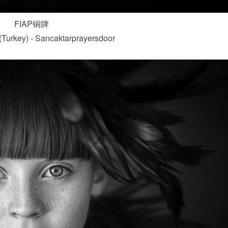
FIAP铜牌
 (Turkey) - Sancaktarprayersdoor