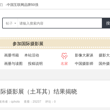
们
-中国互联网品牌50强
搜
帖子
参加国际摄影展
览快捷通道
画册书籍
本站活动
影像大家谈
摄影大
画册与读图
投稿说明
名家
中国摄影师
国外摄
国际摄影展（土耳其）结果揭晓
发布者：
cphoto
|
查看：
25237
|
评论：0