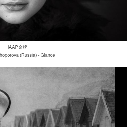
IAAP金牌
oporova (Russia) - Glance