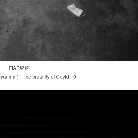
FIAP银牌
anmar) - The brutality of Covid-19