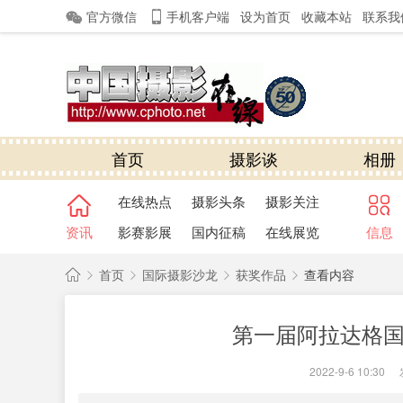
官方微信
手机客户端
设为首页
收藏本站
联系我
首页
摄影谈
相册
在线热点
摄影头条
摄影关注
资讯
影赛影展
国内征稿
在线展览
信息
首页
国际摄影沙龙
获奖作品
查看内容
中
第一届阿拉达格
国
›
›
›
›
摄
2022-9-6 10:30
|
影