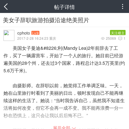
帖子详情

美女子辞职旅游拍摄沿途绝美照片
cphoto
关注楼主
Lv.9
2017-2-28 16:24:23 重庆
25069
1


美国女子曼迪&#8226;利(Mandy Lea)2年前辞去了工
作，买了一辆露营车，开始了一个人的旅行。她目前已经游
遍美国的28个州，还去过3个国家，路程总计达3.5万英里(约
5.6万千米)。
由摄影师。在辞职以前，她觉得工作单调乏味。一天，
她在山里旅行时看到了美丽的日出，顿时发现自己不能再继
续这样的生活了。她说：“当时我告诉自己，虽然我不知道生
活将如何改变，但它不会再一成不变。我不能再浪费一分一
秒在恐惧上，这只会让我以后后悔不已。”
展开全部
