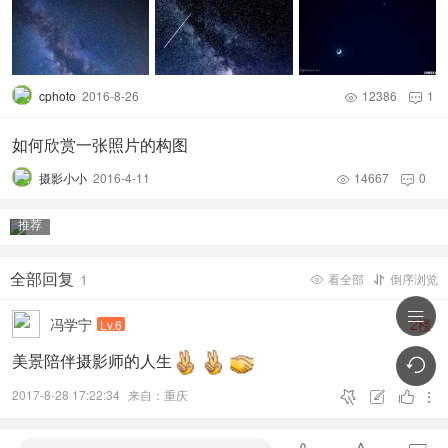
cphoto
2016-8-26
12386
1


如何欣赏一张照片的构图
摄影小小
2016-4-11
14667
0


推荐
全部回复
1
看全部
倒序浏览



冯学宁
2楼
Lv.6
美景陪伴摄影师的人生

2017-8-28 17:22:34
来自：重庆



