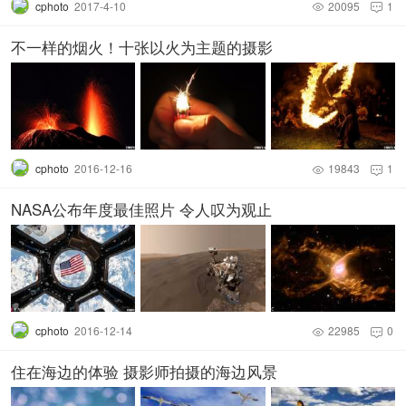
cphoto
2017-4-10
20095
1


不一样的烟火！十张以火为主题的摄影
cphoto
2016-12-16
19843
1


NASA公布年度最佳照片 令人叹为观止
cphoto
2016-12-14
22985
0


住在海边的体验 摄影师拍摄的海边风景