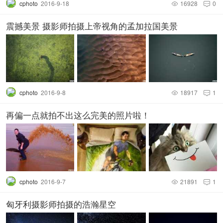
cphoto
2016-9-18
16928
0


震撼美景 摄影师拍摄上帝视角的孟加拉国美景
cphoto
2016-9-8
18917
1


再偏一点就拍不出这么完美的照片啦！
cphoto
2016-9-7
21891
1


匈牙利摄影师拍摄的浩瀚星空