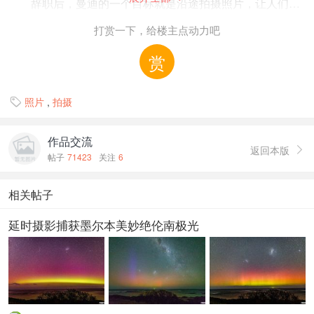
辞职后，曼迪的一个目标就是沿途拍摄照片，让人们领
略不一样的风光，重新衡量生活中最重要的、能为自己带来
打赏一下，给楼主点动力吧
快乐的事是什么，从而激励他们做一些新奇的、不那么循规
蹈矩的事。
赏
曼迪旅行中的大部分时间都在参观美国各地的国家公
照片
,
拍摄

园。在她拍摄的照片中，有的展现了怀俄明州大提顿国家公
园的雪山风光，有的呈现了西弗吉尼亚州黑水瀑布州立公园
作品交流
瀑布飞流直下的壮丽景色，也有的描绘了得克萨斯州大弯国
返回本版

帖子
71423
关注
6
家公园月出东山的别样画卷。
相关帖子
延时摄影捕获墨尔本美妙绝伦南极光