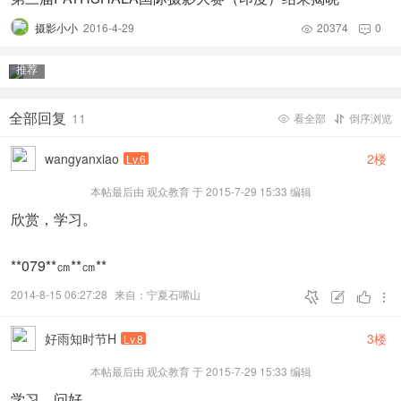
彩色自由组——FIAP 金奖
摄影小小
2016-4-29
20374
0


推荐
全部回复
11
看全部
倒序浏览


wangyanxiao
2楼
Lv.6
本帖最后由 观众教育 于 2015-7-29 15:33 编辑
欣赏，学习。
**079**㎝**㎝**
2014-8-15 06:27:28
来自：宁夏石嘴山




彩色自由组——PSA 金奖
好雨知时节H
3楼
Lv.8
本帖最后由 观众教育 于 2015-7-29 15:33 编辑
学习，问好。