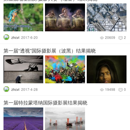
zhcvl
2017-6-20
20609
2


自然组——FIAP 金奖
第一届“透视”国际摄影展（波黑）结果揭晓
zhcvl
2017-4-28
19498
0


第一届特拉蒙塔纳国际摄影展结果揭晓