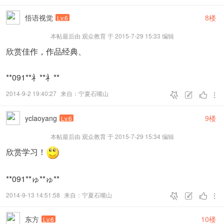
悟语视觉
8楼
Lv.6
本帖最后由 观众教育 于 2015-7-29 15:33 编辑
黑白自由组——PSA金奖
欣赏佳作，作品经典、
**091**礻**礻**
2014-9-2 19:40:27
来自：宁夏石嘴山




yclaoyang
9楼
Lv.6
本帖最后由 观众教育 于 2015-7-29 15:34 编辑
欣赏学习！
**091**ゅ**ゅ**
黑白自由组——NCC金奖
2014-9-13 14:51:58
来自：宁夏石嘴山




东方
10楼
Lv.6