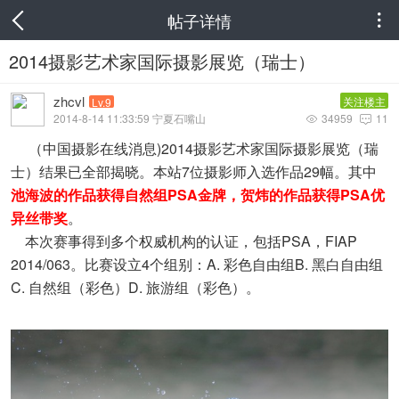
帖子详情

2014摄影艺术家国际摄影展览（瑞士）
zhcvl
关注楼主
Lv.9
2014-8-14 11:33:59 宁夏石嘴山
34959
11


（中国摄影在线消息)2014摄影艺术家国际摄影展览（瑞
士）结果已全部揭晓。本站7位摄影师入选作品29幅。其中
池海波的作品获得自然组PSA金牌，贺炜的作品获得PSA优
异丝带奖
。
本次赛事得到多个权威机构的认证，包括PSA，FIAP
2014/063。比赛设立4个组别：A. 彩色自由组B. 黑白自由组
C. 自然组（彩色）D. 旅游组（彩色）。