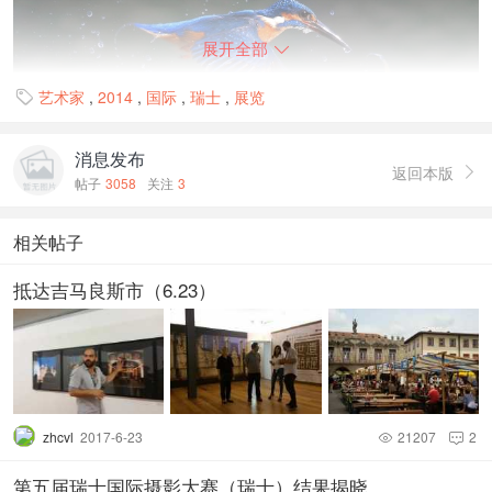
展开全部

艺术家
,
2014
,
国际
,
瑞士
,
展览

消息发布
返回本版

帖子
3058
关注
3
相关帖子
池海波获奖作品 自然组——PSA 金奖
抵达吉马良斯市（6.23）
zhcvl
2017-6-23
21207
2


第五届瑞士国际摄影大赛（瑞士）结果揭晓