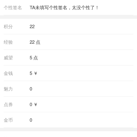
个性签名
TA未填写个性签名，太没个性了！
积分
22
经验
22 点
威望
5 点
金钱
5 ￥
魅力
0
点券
0 ￥
金币
0