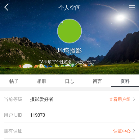
个人空间
环塔摄影
TA未填写个性签名，太没个性了！
帖子
相册
日志
留言
资料
当前等级
摄影爱好者
查看用户组
用户 UID
119373
拥有认证
认证中心