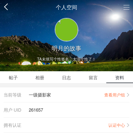
个人空间
明月的故事
TA未填写个性签名，太没个性了！
帖子
相册
日志
留言
资料
当前等级
一级摄影家
查看用户组
用户 UID
261657
拥有认证
认证中心