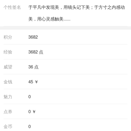
个性签名
于平凡中发现美，用镜头记下美；于方寸之内感动
美，用心灵感触美......
积分
3682
经验
3682 点
威望
36 点
金钱
45 ￥
魅力
0
点券
0 ￥
金币
0