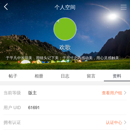
个人空间
欢歌
于平凡中发现美，用镜头记下美；于方寸之内感动美，用心灵感触美......
帖子
相册
日志
留言
资料
当前等级
版主
查看用户组
用户 UID
61691
拥有认证
认证中心