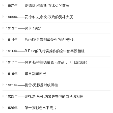
1907年——爱德华·柯蒂斯-在水边的酋长
1909年——爱德华·史泰钦-夜晚的熨斗大厦
1913年——徕卡 1927
1914年——欧内斯特·海明威俊秀的护照照片
1916年——B.E.2c的飞行员操作的空中侦察照相机
1917年——保罗·斯特兰德抽象化作品，《门廊阴影》
1919年——每日新闻画报
1921年——曼雷-无标题射线照相
1925年——纳托尔·马可·约瑟夫在他的自动照相棚
1926年——第一张彩色水下照片