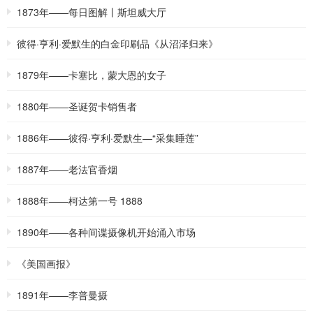
1873年——每日图解丨斯坦威大厅
彼得·亨利·爱默生的白金印刷品《从沼泽归来》
1879年——卡塞比，蒙大恩的女子
1880年——圣诞贺卡销售者
1886年——彼得·亨利·爱默生—“采集睡莲”
1887年——老法官香烟
1888年——柯达第一号 1888
1890年——各种间谍摄像机开始涌入市场
《美国画报》
1891年——李普曼摄