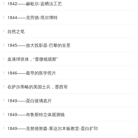
1842——赫歇尔-蓝晒法工艺
1844——克劳德-塔尔博特
自然之笔
1845——放大投影器-巴黎的全景
血液球状体，“显微镜观察”
1846——最早的医学照片
在萨尔蒂略的美国士兵，墨西哥
1849——蛋白玻璃底片
1849——布鲁斯特立体观测镜
1849——克努德努森-莱达尔木板教堂-蛋白扩印