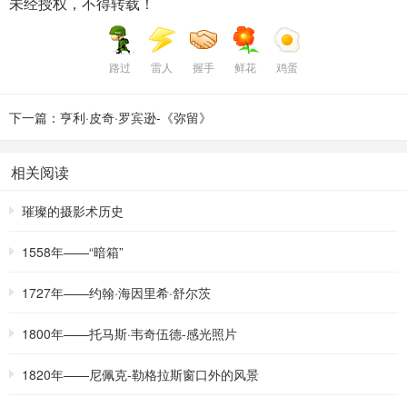
未经授权，不得转载！
路过
雷人
握手
鲜花
鸡蛋
下一篇：亨利·皮奇·罗宾逊-《弥留》
相关阅读
璀璨的摄影术历史
1558年——“暗箱”
1727年——约翰·海因里希·舒尔茨
1800年——托马斯·韦奇伍德-感光照片
1820年——尼佩克-勒格拉斯窗口外的风景