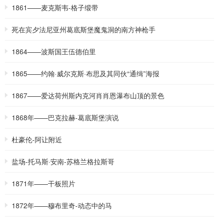
1861——麦克斯韦-格子缎带
死在宾夕法尼亚州葛底斯堡魔鬼洞的南方神枪手
1864——波斯国王伍德伯里
1865——约翰·威尔克斯·布思及其同伙“通缉”海报
1867——爱达荷州斯内克河肖肖恩瀑布山顶的景色
1868年——巴克拉赫-葛底斯堡演说
杜豪伦-阿让附近
盐场-托马斯·安南-苏格兰格拉斯哥
1871年——干板照片
1872年——穆布里奇-动态中的马