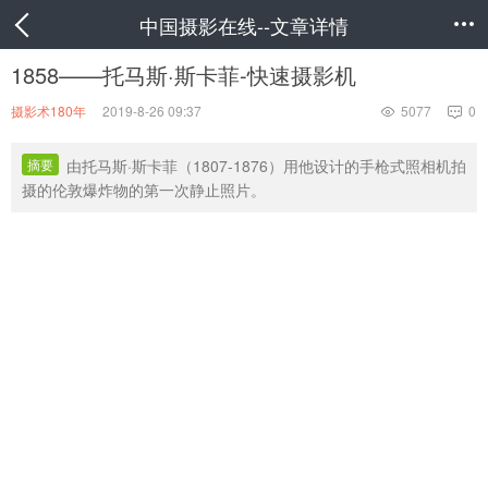
中国摄影在线--文章详情

1858——托马斯·斯卡菲-快速摄影机
摄影术180年
2019-8-26 09:37
5077
0


摘要
由托马斯·斯卡菲（1807-1876）用他设计的手枪式照相机拍
摄的伦敦爆炸物的第一次静止照片。