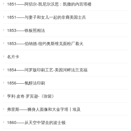
1851——阿切尔-凯尼尔沃思：凯撒的内宫塔楼
1851——与妻子和女儿一起的非裔美国士兵
1853——铁板照相法
1853——伯纳德-纽约奥斯维戈面粉厂着火
名片卡
1854——珂罗版印刷工艺-美因河畔法兰克福
1856——氧醇法印刷
亨利·皮奇·罗宾逊-《弥留》
弗里斯——狮身人面像和大金字塔丨埃及
1860——从天空中望去的波士顿