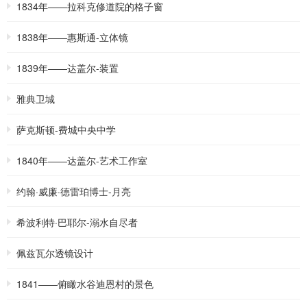
1834年——拉科克修道院的格子窗
1838年——惠斯通-立体镜
1839年——达盖尔-装置
雅典卫城
萨克斯顿-费城中央中学
1840年——达盖尔-艺术工作室
约翰·威廉·德雷珀博士-月亮
希波利特·巴耶尔-溺水自尽者
佩兹瓦尔透镜设计
1841——俯瞰水谷迪恩村的景色