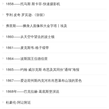
1858——托马斯·斯卡菲-快速摄影机
亨利·皮奇·罗宾逊-《弥留》
弗里斯——狮身人面像和大金字塔丨埃及
1860——从天空中望去的波士顿
1861——麦克斯韦-格子缎带
1864——波斯国王伍德伯里
1865——约翰·威尔克斯·布思及其同伙“通缉”海报
1867——爱达荷州斯内克河肖肖恩瀑布山顶的景色
1868年——巴克拉赫-葛底斯堡演说
杜豪伦-阿让附近