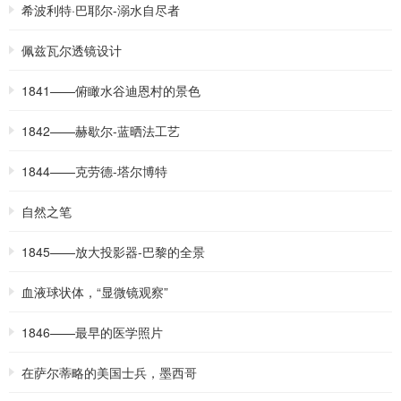
希波利特·巴耶尔-溺水自尽者
佩兹瓦尔透镜设计
1841——俯瞰水谷迪恩村的景色
1842——赫歇尔-蓝晒法工艺
1844——克劳德-塔尔博特
自然之笔
1845——放大投影器-巴黎的全景
血液球状体，“显微镜观察”
1846——最早的医学照片
在萨尔蒂略的美国士兵，墨西哥