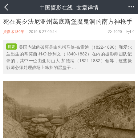
中国摄影在线--文章详情

死在宾夕法尼亚州葛底斯堡魔鬼洞的南方神枪手
摄影术180年
2019-8-27 09:14
4020
0


摘要
美国内战的破坏是由包括马修·布雷迪（1822-1896）和爱尔
兰出生的蒂莫西·H·O·沙利文（1840-1882）在内的摄影师团队记
录的，其中一位由亚历山大·加德纳（1821-1882）领导，这些摄
影师必须处理战场上笨拙的湿盘子 ...