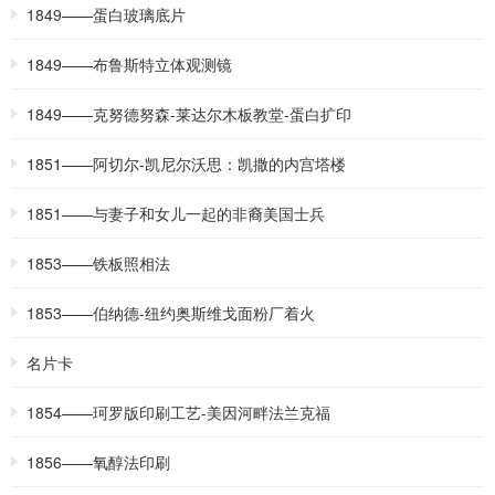
1849——蛋白玻璃底片
1849——布鲁斯特立体观测镜
1849——克努德努森-莱达尔木板教堂-蛋白扩印
1851——阿切尔-凯尼尔沃思：凯撒的内宫塔楼
1851——与妻子和女儿一起的非裔美国士兵
1853——铁板照相法
1853——伯纳德-纽约奥斯维戈面粉厂着火
名片卡
1854——珂罗版印刷工艺-美因河畔法兰克福
1856——氧醇法印刷