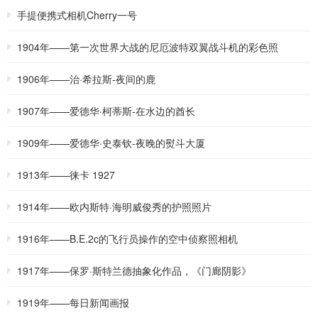
手提便携式相机Cherry一号
1904年——第一次世界大战的尼厄波特双翼战斗机的彩色照
片
1906年——治·希拉斯-夜间的鹿
1907年——爱德华·柯蒂斯-在水边的酋长
1909年——爱德华·史泰钦-夜晚的熨斗大厦
1913年——徕卡 1927
1914年——欧内斯特·海明威俊秀的护照照片
1916年——B.E.2c的飞行员操作的空中侦察照相机
1917年——保罗·斯特兰德抽象化作品，《门廊阴影》
1919年——每日新闻画报