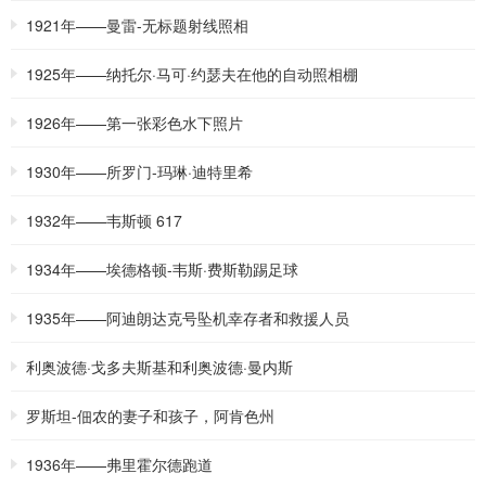
1921年——曼雷-无标题射线照相
1925年——纳托尔·马可·约瑟夫在他的自动照相棚
1926年——第一张彩色水下照片
1930年——所罗门-玛琳·迪特里希
1932年——韦斯顿 617
1934年——埃德格顿-韦斯·费斯勒踢足球
1935年——阿迪朗达克号坠机幸存者和救援人员
利奥波德·戈多夫斯基和利奥波德·曼内斯
罗斯坦-佃农的妻子和孩子，阿肯色州
1936年——弗里霍尔德跑道