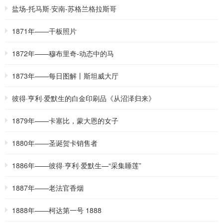
盐场-托马斯·安南-苏格兰格拉斯哥
1871年——干板照片
1872年——穆布里奇-动态中的马
1873年——每日图解丨斯坦威大厅
彼得·亨利·爱默生的白金印刷品《从沼泽归来》
1879年——卡塞比，蒙大恩的女子
1880年——圣诞贺卡销售者
1886年——彼得·亨利·爱默生—“采集睡莲”
1887年——老法官香烟
1888年——柯达第一号 1888