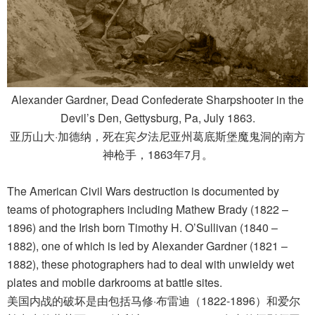
Alexander Gardner, Dead Confederate Sharpshooter in the
Devil’s Den, Gettysburg, Pa, July 1863.
亚历山大·加德纳，死在宾夕法尼亚州葛底斯堡魔鬼洞的南方
神枪手，1863年7月。
The American Civil Wars destruction is documented by
teams of photographers including Mathew Brady (1822 –
1896) and the Irish born Timothy H. O’Sullivan (1840 –
1882), one of which is led by Alexander Gardner (1821 –
1882), these photographers had to deal with unwieldy wet
plates and mobile darkrooms at battle sites.
美国内战的破坏是由包括马修·布雷迪（1822-1896）和爱尔