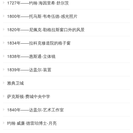
1727年——约翰·海因里希·舒尔茨
1800年——托马斯·韦奇伍德-感光照片
1820年——尼佩克-勒格拉斯窗口外的风景
1834年——拉科克修道院的格子窗
1838年——惠斯通-立体镜
1839年——达盖尔-装置
雅典卫城
萨克斯顿-费城中央中学
1840年——达盖尔-艺术工作室
约翰·威廉·德雷珀博士-月亮