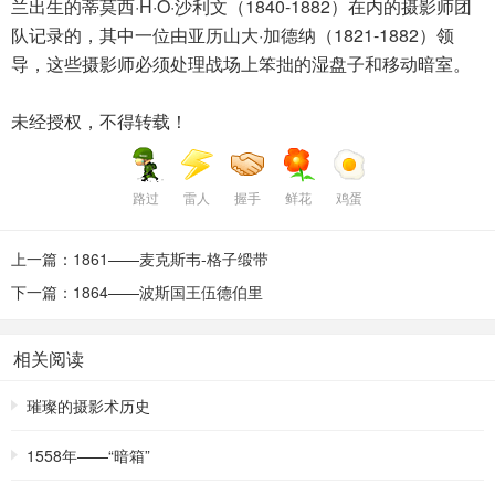
兰出生的蒂莫西·H·O·沙利文（1840-1882）在内的摄影师团
队记录的，其中一位由亚历山大·加德纳（1821-1882）领
导，这些摄影师必须处理战场上笨拙的湿盘子和移动暗室。
未经授权，不得转载！
路过
雷人
握手
鲜花
鸡蛋
上一篇：1861——麦克斯韦-格子缎带
下一篇：1864——波斯国王伍德伯里
相关阅读
璀璨的摄影术历史
1558年——“暗箱”