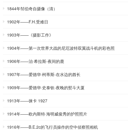
1844年邹伯奇自摄像（清）
1902年——F.H.受难日
1903年——《摄影工作》
1904年——第一次世界大战的尼厄波特双翼战斗机的彩色照
片
1906年——治·希拉斯-夜间的鹿
1907年——爱德华·柯蒂斯-在水边的酋长
1909年——爱德华·史泰钦-夜晚的熨斗大厦
1913年——徕卡 1927
1914年——欧内斯特·海明威俊秀的护照照片
1916年——B.E.2c的飞行员操作的空中侦察照相机