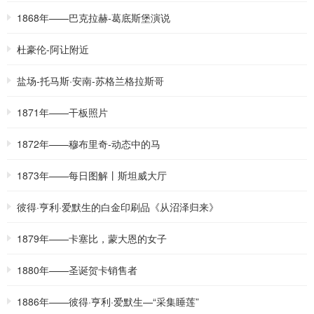
1868年——巴克拉赫-葛底斯堡演说
杜豪伦-阿让附近
盐场-托马斯·安南-苏格兰格拉斯哥
1871年——干板照片
1872年——穆布里奇-动态中的马
1873年——每日图解丨斯坦威大厅
彼得·亨利·爱默生的白金印刷品《从沼泽归来》
1879年——卡塞比，蒙大恩的女子
1880年——圣诞贺卡销售者
1886年——彼得·亨利·爱默生—“采集睡莲”