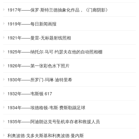
1917年——保罗·斯特兰德抽象化作品，《门廊阴影》
1919年——每日新闻画报
1921年——曼雷-无标题射线照相
1925年——纳托尔·马可·约瑟夫在他的自动照相棚
1926年——第一张彩色水下照片
1930年——所罗门-玛琳·迪特里希
1932年——韦斯顿 617
1934年——埃德格顿-韦斯·费斯勒踢足球
1935年——阿迪朗达克号坠机幸存者和救援人员
利奥波德·戈多夫斯基和利奥波德·曼内斯