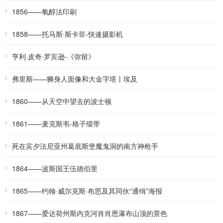
1856——氧醇法印刷
1858——托马斯·斯卡菲-快速摄影机
亨利·皮奇·罗宾逊-《弥留》
弗里斯——狮身人面像和大金字塔丨埃及
1860——从天空中望去的波士顿
1861——麦克斯韦-格子缎带
死在宾夕法尼亚州葛底斯堡魔鬼洞的南方神枪手
1864——波斯国王伍德伯里
1865——约翰·威尔克斯·布思及其同伙“通缉”海报
1867——爱达荷州斯内克河肖肖恩瀑布山顶的景色