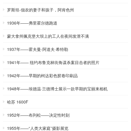
罗斯坦-佃农的妻子和孩子，阿肯色州
1936年——弗里霍尔德跑道
蒙大拿州佩克堡大坝上的工人在夜间发泄不满
1937年——霍夫曼-阿道夫·希特勒
1941年—— 纽约布鲁克林街角谋杀案目击者的照片
1942年——早期的柯达彩色胶卷印刷品
1948年——埃德温·兰德博士展示一款早期的宝丽来相机
哈苏 1600F
1952年——布列松——决定性时刻
1955年——“人类大家庭”摄影展览