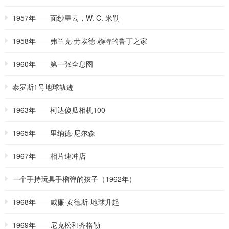
1957年——面纱星云，W. C. 米勒
1958年——弗兰克·劳埃德·赖特的鲁丁之家
1960年——第一张全息图
泰罗斯1号地球轨迹
1963年——柯达傻瓜相机100
1965年——里纳德·尼尔森
1967年——相片速冲店
一个手持玩具手榴弹的孩子（1962年）
1968年——威廉·安德斯-地球升起
1969年——尼克松和齐格勒