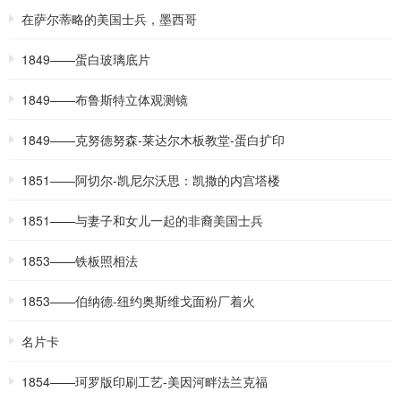
在萨尔蒂略的美国士兵，墨西哥
1849——蛋白玻璃底片
1849——布鲁斯特立体观测镜
1849——克努德努森-莱达尔木板教堂-蛋白扩印
1851——阿切尔-凯尼尔沃思：凯撒的内宫塔楼
1851——与妻子和女儿一起的非裔美国士兵
1853——铁板照相法
1853——伯纳德-纽约奥斯维戈面粉厂着火
名片卡
1854——珂罗版印刷工艺-美因河畔法兰克福