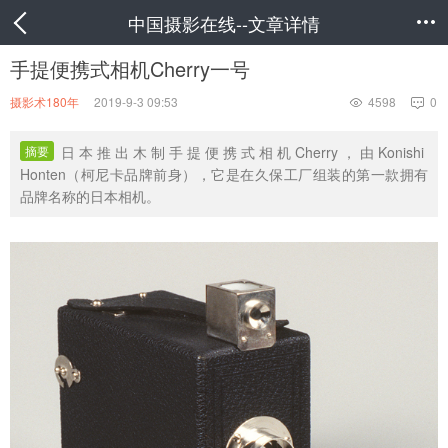
中国摄影在线--文章详情

手提便携式相机Cherry一号
摄影术180年
2019-9-3 09:53
4598
0


摘要
日本推出木制手提便携式相机Cherry，由Konishi
Honten（柯尼卡品牌前身），它是在久保工厂组装的第一款拥有
品牌名称的日本相机。